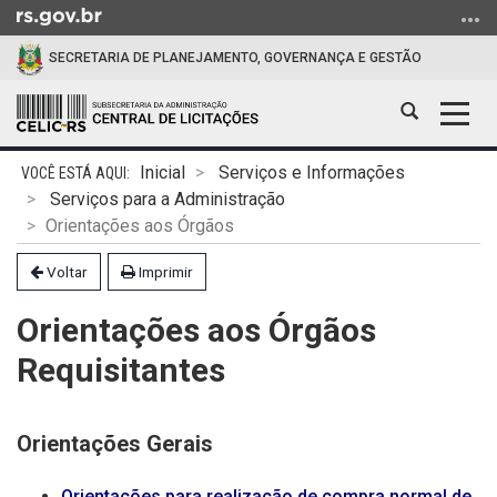
Ir
para
SECRETARIA DE PLANEJAMENTO, GOVERNANÇA E GESTÃO
o
conteúdo
Abrir
Alter
Ir
a
a
para
Início
busca
nave
o
Inicial
Serviços e Informações
do
menu
Serviços para a Administração
conteúdo
Ir
Orientações aos Órgãos
para
Voltar
Imprimir
a
busca
Orientações aos Órgãos
Requisitantes
Orientações Gerais
Orientações para realização de compra normal de