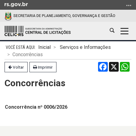
Ir
para
SECRETARIA DE PLANEJAMENTO, GOVERNANÇA E GESTÃO
o
conteúdo
Abrir
Alter
Ir
a
a
para
Início
busca
nave
o
Inicial
Serviços e Informações
do
menu
Concorrências
conteúdo
Ir
Facebook
X
Wh
Voltar
Imprimir
para
a
Concorrências
busca
Concorrência nº 0006/2026