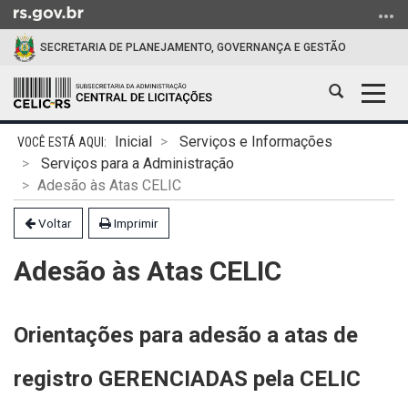
Ir
para
SECRETARIA DE PLANEJAMENTO, GOVERNANÇA E GESTÃO
o
conteúdo
Abrir
Alter
Ir
a
a
para
Início
busca
nave
o
Inicial
Serviços e Informações
do
menu
Serviços para a Administração
conteúdo
Ir
Adesão às Atas CELIC
para
Voltar
Imprimir
a
busca
Adesão às Atas CELIC
Orientações para adesão a atas de
registro GERENCIADAS pela
CELIC